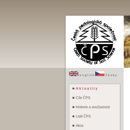
e n g l i s h
č e s k y
A k t u a l i t y
Cíle ČPS
Historie a současnost
Lidé ČPS
Akce