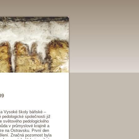
09
i a Vysoké školy báňské –
 pedologické společnosti již
ze světového pedologického
půda v průmyslové krajině a
ze na Ostravsku. První den
ělení. Značná pozornost byla