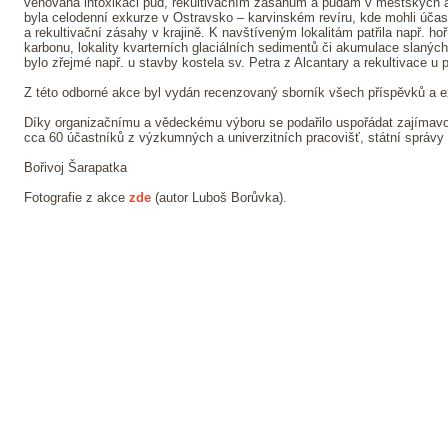
věnována intoxikaci půd, rekultivačním zásahům a půdám v městských 
byla celodenní exkurze v Ostravsko – karvinském revíru, kde mohli účast
a rekultivační zásahy v krajině. K navštíveným lokalitám patřila např. ho
karbonu, lokality kvarterních glaciálních sedimentů či akumulace slanýc
bylo zřejmé např. u stavby kostela sv. Petra z Alcantary a rekultivace u 
Z této odborné akce byl vydán recenzovaný sborník všech příspěvků a e
Díky organizačnímu a vědeckému výboru se podařilo uspořádat zajímavou 
cca 60 účastníků z výzkumných a univerzitních pracovišť, státní správy 
Bořivoj Šarapatka
Fotografie z akce
zde
(autor Luboš Borůvka).