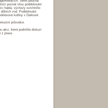
aglomeracích. Velmi poučná
níci poznat vlivy poddolování
řící halda, výchozy svrchního
h důlních vod. Poddolování
poklesové kotliny v Darkově.
xkurzní průvodce.
akci, která podnítila diskuzi
i z praxe.