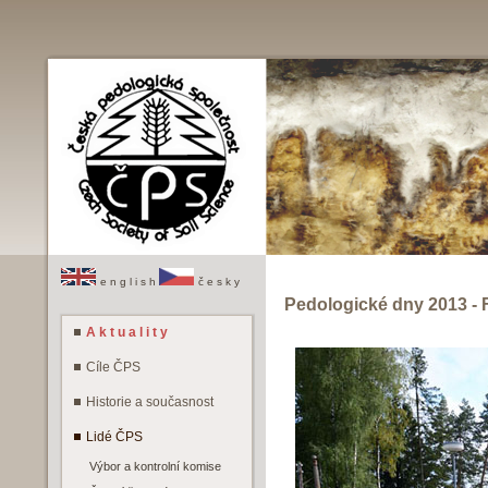
e n g l i s h
č e s k y
Pedologické dny 2013 - 
A k t u a l i t y
Cíle ČPS
Historie a současnost
Lidé ČPS
Výbor a kontrolní komise