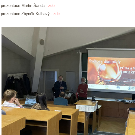
- prezentace Martin Šanda -
zde
- prezentace Zbyněk Kulhavý -
zde