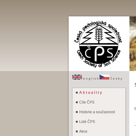
e n g l i s h
č e s k y
A k t u a l i t y
Cíle ČPS
Historie a současnost
Lidé ČPS
Akce