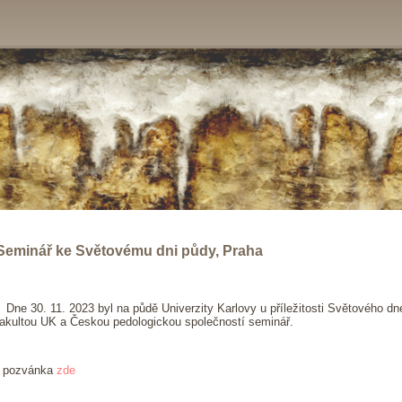
Seminář ke Světovému dni půdy, Praha
Dne 30. 11. 2023 byl na půdě Univerzity Karlovy u příležitosti Světového d
fakultou UK a Českou pedologickou společností seminář.
- pozvánka
zde