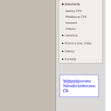
Dokumenty
Stanovy ČPS
Přihláška do ČPS
Usnesení
Smlouvy
Literatura
Různé a prac. místa
Odkazy
Kontakty