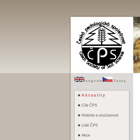
e n g l i s h
č e s k y
A k t u a l i t y
Cíle ČPS
Historie a současnost
Lidé ČPS
Akce