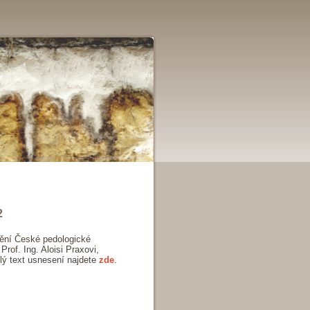
2
dění České pedologické
rof. Ing. Aloisi Praxovi,
elý text usnesení najdete
zde
.