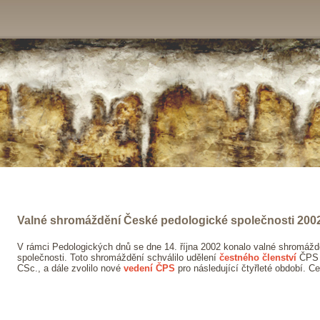
Valné shromáždění České pedologické společnosti 200
V rámci Pedologických dnů se dne 14. října 2002 konalo valné shromáž
společnosti. Toto shromáždění schválilo udělení
čestného členství
ČPS P
CSc., a dále zvolilo nové
vedení ČPS
pro následující čtyřleté období. C